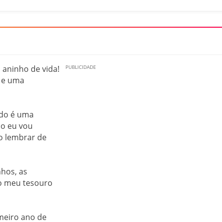
 aninho de vida!
 e uma
ado é uma
do eu vou
o lembrar de
nhos, as
é o meu tesouro
imeiro ano de