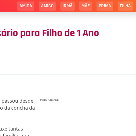
AMIGA
AMIGO
IRMÃ
MÃE
PRIMA
FILHA
rio para Filho de 1 Ano
se passou desde
ro da concha da
ouxe tantas
a família, que