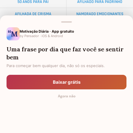
50 ANOS PARA PAI
AFILHADO PARA PADRINHO
AFILHADA DE CRISMA
NAMORADO EMOCIONANTES
ALMA GÊMEA
NETA DISTANTE
Motivação Diária · App gratuito
by Pensador · iOS & Android
EX-SOGRO
BODAS DE DIAMANTE
Uma frase por dia que faz você se sentir
AFILHADO PARA MADRINHA
AMIGO OLORIDO
bem
PALAVRAS
TEXTO PARA AMIGA
Para começar bem qualquer dia, não só os especiais.
34 ANOS
PADRINHO PARA AFILHADO
Baixar grátis
FRASES PARA AMIGA EVANGÉLICA
ANIVERSÁRIO PARA CELULAR
Agora não
DISTÂNCIA
FEMININAS
TODAS AS CATEGORIAS