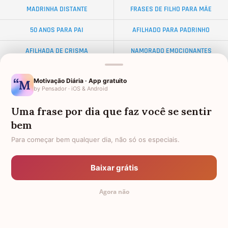
MADRINHA DISTANTE
FRASES DE FILHO PARA MÃE
50 ANOS PARA PAI
AFILHADO PARA PADRINHO
AFILHADA DE CRISMA
NAMORADO EMOCIONANTES
ALMA GÊMEA
NETA DISTANTE
Motivação Diária · App gratuito
by Pensador · iOS & Android
EX-SOGRO
BODAS DE DIAMANTE
Uma frase por dia que faz você se sentir
AFILHADO PARA MADRINHA
AMIGO OLORIDO
bem
PALAVRAS
TEXTO PARA AMIGA
Para começar bem qualquer dia, não só os especiais.
34 ANOS
DISTÂNCIA
Baixar grátis
PADRINHO PARA AFILHADO
ANIVERSÁRIO PARA CELULAR
Agora não
TOCANTES
FEMININAS
TODAS AS CATEGORIAS