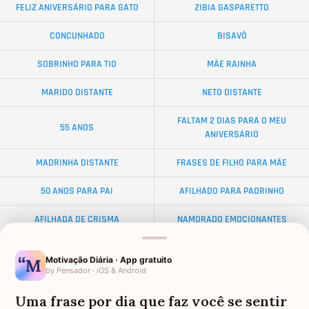
FELIZ ANIVERSÁRIO PARA GATO
ZIBIA GASPARETTO
CONCUNHADO
BISAVÔ
SOBRINHO PARA TIO
MÃE RAINHA
MARIDO DISTANTE
NETO DISTANTE
FALTAM 2 DIAS PARA O MEU
55 ANOS
ANIVERSÁRIO
MADRINHA DISTANTE
FRASES DE FILHO PARA MÃE
50 ANOS PARA PAI
AFILHADO PARA PADRINHO
AFILHADA DE CRISMA
NAMORADO EMOCIONANTES
ALMA GÊMEA
NETA DISTANTE
Motivação Diária · App gratuito
by Pensador · iOS & Android
EX-SOGRO
BODAS DE DIAMANTE
Uma frase por dia que faz você se sentir
AFILHADO PARA MADRINHA
PALAVRAS