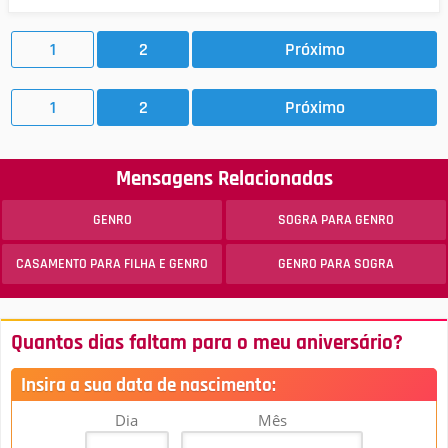
1
2
Próximo
1
2
Próximo
Mensagens Relacionadas
GENRO
SOGRA PARA GENRO
CASAMENTO PARA FILHA E GENRO
GENRO PARA SOGRA
Quantos dias faltam para o meu aniversário?
Insira a sua data de nascimento:
Dia
Mês