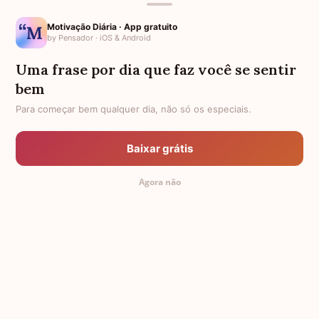
1
2
3
4
Próximo
Motivação Diária · App gratuito
by Pensador · iOS & Android
Edição por
Equipe Editorial Mensagens de Aniversário
Uma frase por dia que faz você se sentir
O Mensagens de Aniversário conta com uma equipe de escritores,
editores, poetas e entusiastas para produzir, organizar e revisar os
bem
conteúdos.
Para começar bem qualquer dia, não só os especiais.
Baixar grátis
Mensagens Relacionadas
Agora não
SOBRINHO DE 1 ANO
FRASES PARA SOBRINHO
TIA PARA SOBRINHO
AFILHADO E SOBRINHO
SOBRINHO DE 2 ANOS
SOBRINHO DE 3 ANOS
SOBRINHO DE 4 ANOS
SOBRINHO EVANGÉLICO