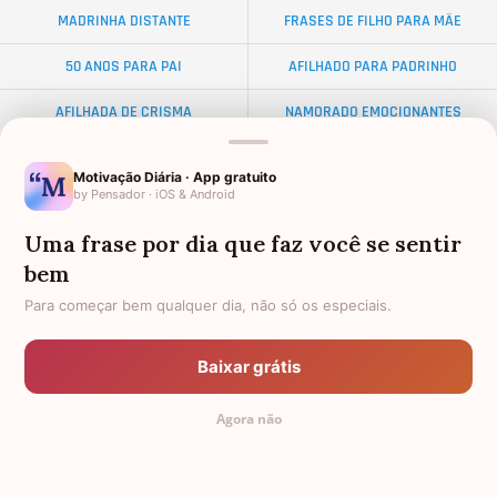
MADRINHA DISTANTE
FRASES DE FILHO PARA MÃE
50 ANOS PARA PAI
AFILHADO PARA PADRINHO
AFILHADA DE CRISMA
NAMORADO EMOCIONANTES
ALMA GÊMEA
NETA DISTANTE
Motivação Diária · App gratuito
by Pensador · iOS & Android
EX-SOGRO
BODAS DE DIAMANTE
Uma frase por dia que faz você se sentir
AFILHADO PARA MADRINHA
PALAVRAS
bem
AMIGO OLORIDO
TEXTO PARA AMIGA
Para começar bem qualquer dia, não só os especiais.
34 ANOS
FRASES PARA AMIGA EVANGÉLICA
Baixar grátis
PADRINHO PARA AFILHADO
FEMININAS
Agora não
DISTÂNCIA
PRIMAS GÊMEAS
TODAS AS CATEGORIAS