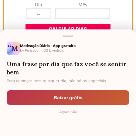
Dia
Mês
Motivação Diária · App gratuito
by Pensador · iOS & Android
Uma frase por dia que faz você se sentir
Mensagens de Aniversário
bem
Para começar bem qualquer dia, não só os especiais.
FALTAM 3 DIAS PARA O MEU
FRASES PARA PADRINHO
ANIVERSÁRIO
Baixar grátis
EX-GENRO
AFILHADOS GÊMEOS
Agora não
SOGRO PARA NORA
CUNHADO CHATO
TODAS AS CATEGORIAS