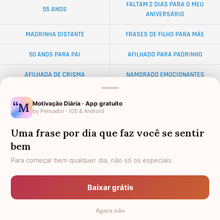
FALTAM 2 DIAS PARA O MEU
55 ANOS
ANIVERSÁRIO
MADRINHA DISTANTE
FRASES DE FILHO PARA MÃE
50 ANOS PARA PAI
AFILHADO PARA PADRINHO
AFILHADA DE CRISMA
NAMORADO EMOCIONANTES
ALMA GÊMEA
NETA DISTANTE
Motivação Diária · App gratuito
by Pensador · iOS & Android
EX-SOGRO
BODAS DE DIAMANTE
Uma frase por dia que faz você se sentir
AFILHADO PARA MADRINHA
PALAVRAS
bem
AMIGO OLORIDO
TEXTO PARA AMIGA
Para começar bem qualquer dia, não só os especiais.
FRASES PARA AMIGA EVANGÉLICA
34 ANOS
Baixar grátis
PADRINHO PARA AFILHADO
DISTÂNCIA
Agora não
FEMININAS
TEXTOS PEQUENOS PARA AMIGA