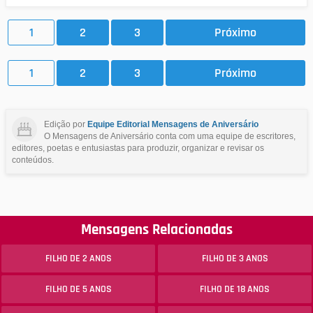
1
2
3
Próximo
1
2
3
Próximo
Edição por
Equipe Editorial Mensagens de Aniversário
O Mensagens de Aniversário conta com uma equipe de escritores,
editores, poetas e entusiastas para produzir, organizar e revisar os
conteúdos.
Mensagens Relacionadas
FILHO DE 2 ANOS
FILHO DE 3 ANOS
FILHO DE 5 ANOS
FILHO DE 18 ANOS