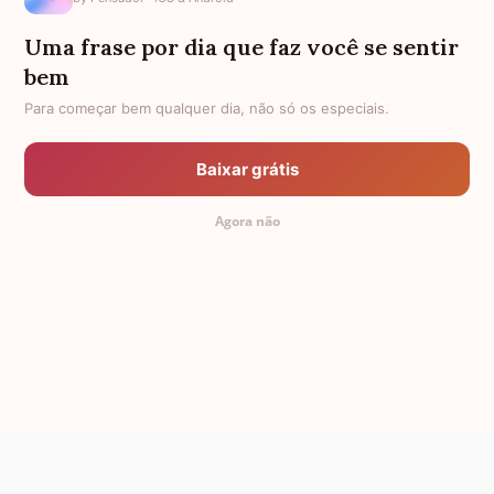
ALMA GÊMEA
NETA DISTANTE
Uma frase por dia que faz você se sentir
EX-SOGRO
BODAS DE DIAMANTE
bem
Para começar bem qualquer dia, não só os especiais.
AFILHADO PARA MADRINHA
PALAVRAS
AMIGO OLORIDO
TEXTO PARA AMIGA
Baixar grátis
FRASES PARA AMIGA EVANGÉLICA
34 ANOS
Agora não
PADRINHO PARA AFILHADO
FEMININAS
DISTÂNCIA
ANIVERSÁRIO PARA CELULAR
TODAS AS CATEGORIAS
© 2011-2026 Mensagem Aniversário