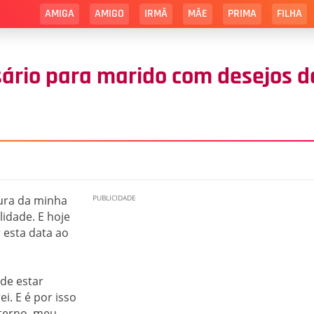
AMIGA
AMIGO
IRMÃ
MÃE
PRIMA
FILHA
ário para marido com desejos d
ura da minha
idade. E hoje
 esta data ao
de estar
i. E é por isso
eterno, meu