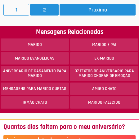
1
2
Próximo
Mensagens Relacionadas
MARIDO
MARIDO E PAI
MARIDO EVANGÉLICAS
EX-MARIDO
ANIVERSÁRIO DE CASAMENTO PARA
37 TEXTOS DE ANIVERSÁRIO PARA
MARIDO
MARIDO CHORAR DE EMOÇÃO
MENSAGENS PARA MARIDO CURTAS
AMIGO CHATO
IRMÃO CHATO
MARIDO FALECIDO
Quantos dias faltam para o meu aniversário?