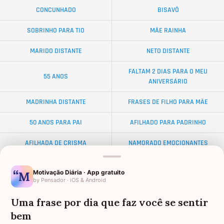
CONCUNHADO
BISAVÔ
SOBRINHO PARA TIO
MÃE RAINHA
MARIDO DISTANTE
NETO DISTANTE
FALTAM 2 DIAS PARA O MEU
55 ANOS
ANIVERSÁRIO
MADRINHA DISTANTE
FRASES DE FILHO PARA MÃE
50 ANOS PARA PAI
AFILHADO PARA PADRINHO
AFILHADA DE CRISMA
NAMORADO EMOCIONANTES
ALMA GÊMEA
NETA DISTANTE
Motivação Diária · App gratuito
by Pensador · iOS & Android
EX-SOGRO
BODAS DE DIAMANTE
Uma frase por dia que faz você se sentir
AFILHADO PARA MADRINHA
AMIGO OLORIDO
bem