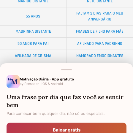
MARIDO DISTANTE
NETO DISTANTE
FALTAM 2 DIAS PARA O MEU
55 ANOS
ANIVERSÁRIO
MADRINHA DISTANTE
FRASES DE FILHO PARA MÃE
50 ANOS PARA PAI
AFILHADO PARA PADRINHO
AFILHADA DE CRISMA
NAMORADO EMOCIONANTES
ALMA GÊMEA
NETA DISTANTE
Motivação Diária · App gratuito
EX-SOGRO
BODAS DE DIAMANTE
by Pensador · iOS & Android
AFILHADO PARA MADRINHA
PALAVRAS
Uma frase por dia que faz você se sentir
bem
FEMININAS
DISTÂNCIA
Para começar bem qualquer dia, não só os especiais.
FRASES DE ANIVERSÁRIO PARA
TOCANTES
MELHOR AMIGA
Baixar grátis