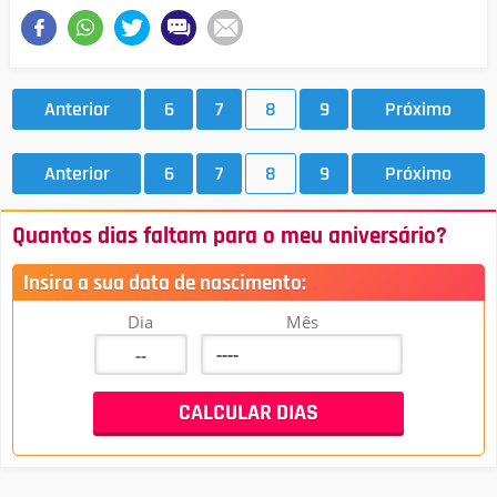
Anterior
6
7
8
9
Próximo
Anterior
6
7
8
9
Próximo
Quantos dias faltam para o meu aniversário?
Insira a sua data de nascimento:
Dia
Mês