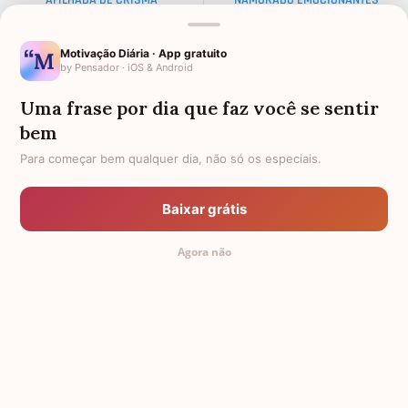
ALMA GÊMEA
NETA DISTANTE
Motivação Diária · App gratuito
by Pensador · iOS & Android
EX-SOGRO
BODAS DE DIAMANTE
Uma frase por dia que faz você se sentir
AFILHADO PARA MADRINHA
PALAVRAS
bem
AMIGO OLORIDO
TEXTO PARA AMIGA
Para começar bem qualquer dia, não só os especiais.
FRASES PARA AMIGA EVANGÉLICA
34 ANOS
Baixar grátis
PADRINHO PARA AFILHADO
DISTÂNCIA
Agora não
FEMININAS
TEXTOS PEQUENOS PARA AMIGA
TODAS AS CATEGORIAS
© 2011-2026 Mensagem Aniversário