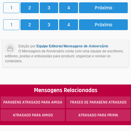
1
2
3
4
Próximo
1
2
3
4
Próximo
Edição por
Equipe Editorial Mensagens de Aniversário
O Mensagens de Aniversário conta com uma equipe de escritores,
editores, poetas e entusiastas para produzir, organizar e revisar os
conteúdos.
Mensagens Relacionadas
PARABÉNS ATRASADO PARA AMIGA
FRASES DE PARABÉNS ATRASADO
ATRASADO PARA AMIGO
ATRASADO PARA PRIMA