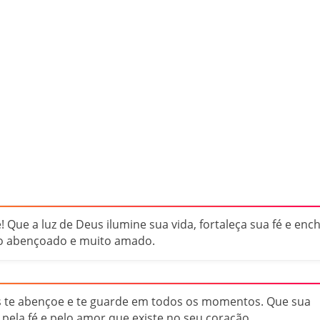
e! Que a luz de Deus ilumine sua vida, fortaleça sua fé e enc
lho abençoado e muito amado.
s te abençoe e te guarde em todos os momentos. Que sua
pela fé e pelo amor que existe no seu coração.