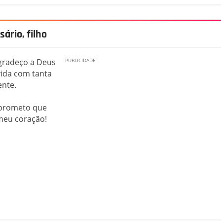
ário, filho
agradeço a Deus
ida com tanta
ente.
 prometo que
meu coração!