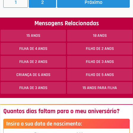
1
2
Próximo
Mensagens Relacionadas
15 ANOS
18 ANOS
FILHA DE 4 ANOS
FILHO DE 2 ANOS
FILHA DE 2 ANOS
FILHO DE 3 ANOS
CRIANÇA DE 6 ANOS
FILHO DE 5 ANOS
FILHA DE 3 ANOS
15 ANOS PARA FILHA
Quantos dias faltam para o meu aniversário?
Insira a sua data de nascimento: