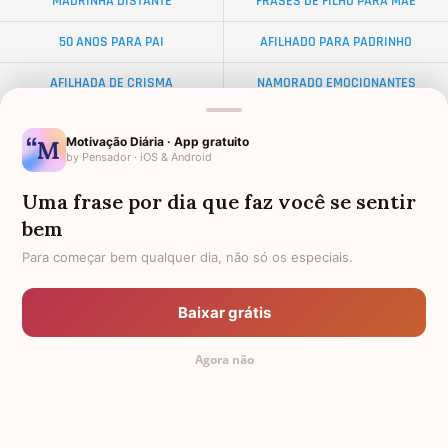
MADRINHA DISTANTE
FRASES DE FILHO PARA MÃE
50 ANOS PARA PAI
AFILHADO PARA PADRINHO
AFILHADA DE CRISMA
NAMORADO EMOCIONANTES
ALMA GÊMEA
NETA DISTANTE
Motivação Diária · App gratuito
by Pensador · iOS & Android
EX-SOGRO
BODAS DE DIAMANTE
Uma frase por dia que faz você se sentir
AFILHADO PARA MADRINHA
PALAVRAS
bem
AMIGO OLORIDO
TEXTO PARA AMIGA
Para começar bem qualquer dia, não só os especiais.
FRASES PARA AMIGA EVANGÉLICA
34 ANOS
Baixar grátis
PADRINHO PARA AFILHADO
DISTÂNCIA
Agora não
FEMININAS
TEXTOS PEQUENOS PARA AMIGA
TODAS AS CATEGORIAS