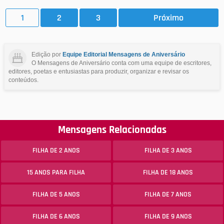
1
2
3
Próximo
Edição por
Equipe Editorial Mensagens de Aniversário
O Mensagens de Aniversário conta com uma equipe de escritores,
editores, poetas e entusiastas para produzir, organizar e revisar os
conteúdos.
Mensagens Relacionadas
FILHA DE 2 ANOS
FILHA DE 3 ANOS
15 ANOS PARA FILHA
FILHA DE 18 ANOS
FILHA DE 5 ANOS
FILHA DE 7 ANOS
FILHA DE 6 ANOS
FILHA DE 9 ANOS