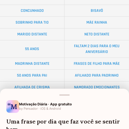
CONCUNHADO
BISAVÔ
SOBRINHO PARA TIO
MÃE RAINHA
MARIDO DISTANTE
NETO DISTANTE
FALTAM 2 DIAS PARA O MEU
55 ANOS
ANIVERSÁRIO
MADRINHA DISTANTE
FRASES DE FILHO PARA MÃE
50 ANOS PARA PAI
AFILHADO PARA PADRINHO
AFILHADA DE CRISMA
NAMORADO EMOCIONANTES
ALMA GÊMEA
NETA DISTANTE
Motivação Diária · App gratuito
by Pensador · iOS & Android
EX-SOGRO
BODAS DE DIAMANTE
Uma frase por dia que faz você se sentir
AFILHADO PARA MADRINHA
PALAVRAS