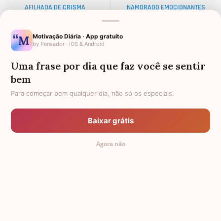
AFILHADA DE CRISMA
NAMORADO EMOCIONANTES
ALMA GÊMEA
NETA DISTANTE
Motivação Diária · App gratuito
by Pensador · iOS & Android
EX-SOGRO
BODAS DE DIAMANTE
Uma frase por dia que faz você se sentir
AFILHADO PARA MADRINHA
PALAVRAS
bem
AMIGO OLORIDO
TEXTO PARA AMIGA
Para começar bem qualquer dia, não só os especiais.
FRASES PARA AMIGA EVANGÉLICA
34 ANOS
Baixar grátis
PADRINHO PARA AFILHADO
DISTÂNCIA
Agora não
FEMININAS
TEXTOS PEQUENOS PARA AMIGA
TODAS AS CATEGORIAS
© 2011-2026 Mensagem Aniversário