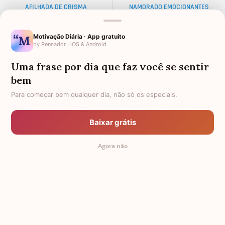
AFILHADA DE CRISMA
NAMORADO EMOCIONANTES
ALMA GÊMEA
NETA DISTANTE
Motivação Diária · App gratuito
by Pensador · iOS & Android
EX-SOGRO
BODAS DE DIAMANTE
Uma frase por dia que faz você se sentir
AFILHADO PARA MADRINHA
PALAVRAS
bem
AMIGO OLORIDO
TEXTO PARA AMIGA
Para começar bem qualquer dia, não só os especiais.
FRASES PARA AMIGA EVANGÉLICA
34 ANOS
Baixar grátis
PADRINHO PARA AFILHADO
DISTÂNCIA
Agora não
FEMININAS
TEXTOS PEQUENOS PARA AMIGA
TODAS AS CATEGORIAS
© 2011-2026 Mensagem Aniversário