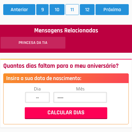
Anterior
9
10
11
12
Próximo
Mensagens Relacionadas
PRINCESA DA TIA
Quantos dias faltam para o meu aniversário?
Insira a sua data de nascimento:
Dia
Mês