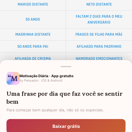
MARIDO DISTANTE
NETO DISTANTE
FALTAM 2 DIAS PARA O MEU
55 ANOS
ANIVERSÁRIO
MADRINHA DISTANTE
FRASES DE FILHO PARA MÃE
50 ANOS PARA PAI
AFILHADO PARA PADRINHO
AFILHADA DE CRISMA
NAMORADO EMOCIONANTES
ALMA GÊMEA
NETA DISTANTE
Motivação Diária · App gratuito
by Pensador · iOS & Android
EX-SOGRO
BODAS DE DIAMANTE
Uma frase por dia que faz você se sentir
AFILHADO PARA MADRINHA
PALAVRAS
bem
AMIGO OLORIDO
34 ANOS
Para começar bem qualquer dia, não só os especiais.
FEMININAS
TEXTO PARA AMIGA
Baixar grátis
DISTÂNCIA
FRASES PARA AMIGA EVANGÉLICA