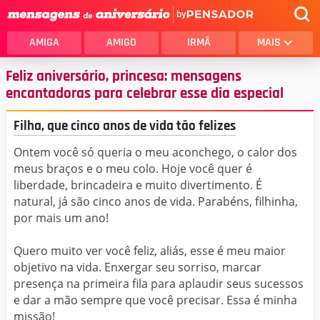
by
AMIGA
AMIGO
IRMÃ
MAIS
Feliz aniversário, princesa: mensagens
encantadoras para celebrar esse dia especial
Filha, que cinco anos de vida tão felizes
Ontem você só queria o meu aconchego, o calor dos
meus braços e o meu colo. Hoje você quer é
liberdade, brincadeira e muito divertimento. É
natural, já são cinco anos de vida. Parabéns, filhinha,
por mais um ano!
Quero muito ver você feliz, aliás, esse é meu maior
objetivo na vida. Enxergar seu sorriso, marcar
presença na primeira fila para aplaudir seus sucessos
e dar a mão sempre que você precisar. Essa é minha
missão!