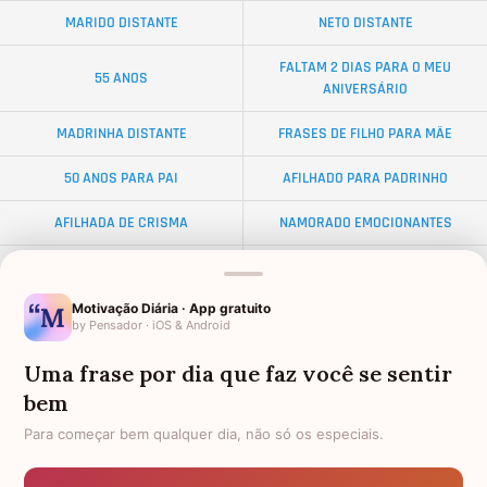
MARIDO DISTANTE
NETO DISTANTE
FALTAM 2 DIAS PARA O MEU
55 ANOS
ANIVERSÁRIO
MADRINHA DISTANTE
FRASES DE FILHO PARA MÃE
50 ANOS PARA PAI
AFILHADO PARA PADRINHO
AFILHADA DE CRISMA
NAMORADO EMOCIONANTES
ALMA GÊMEA
NETA DISTANTE
Motivação Diária · App gratuito
EX-SOGRO
BODAS DE DIAMANTE
by Pensador · iOS & Android
PALAVRAS
FEMININAS
Uma frase por dia que faz você se sentir
bem
AFILHADO PARA MADRINHA
FRASES PARA AMIGA IRMÃ
Para começar bem qualquer dia, não só os especiais.
DISTÂNCIA
TOCANTES