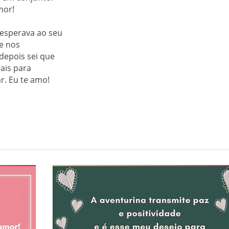
mor!
 esperava ao seu
ue nos
depois sei que
ais para
r. Eu te amo!