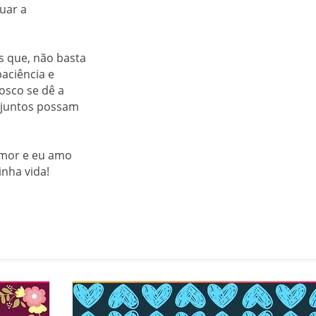
uar a
s que, não basta
aciência e
sco se dê a
 juntos possam
amor e eu amo
nha vida!