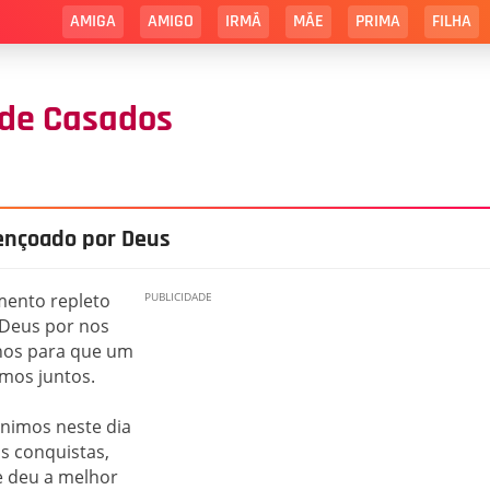
AMIGA
AMIGO
IRMÃ
MÃE
PRIMA
FILHA
 de Casados
ençoado por Deus
ento repleto
 Deus por nos
hos para que um
mos juntos.
nimos neste dia
s conquistas,
e deu a melhor