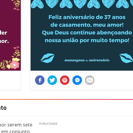
nto
por serem sete
 em conjunto.