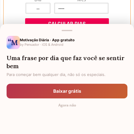
Motivação Diária · App gratuito
by Pensador · iOS & Android
Uma frase por dia que faz você se sentir
Mensagens de Aniversário
bem
Para começar bem qualquer dia, não só os especiais.
FALTAM 3 DIAS PARA O MEU
FRASES PARA PADRINHO
ANIVERSÁRIO
Baixar grátis
EX-GENRO
AFILHADOS GÊMEOS
Agora não
SOGRO PARA NORA
CUNHADO CHATO
TODAS AS CATEGORIAS