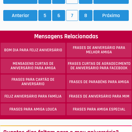
Anterior
5
6
7
8
Próximo
Mensagens Relacionadas
FRASES DE ANIVERSÁRIO PARA
BOM DIA PARA FELIZ ANIVERSÁRIO
MELHOR AMIGA
MENSAGENS CURTAS DE
FRASES CURTAS DE AGRADECIMENTO
ANIVERSÁRIO PARA AMIGA
DE ANIVERSÁRIO PARA FACEBOOK
FRASES PARA CARTÃO DE
FRASES DE PARABÉNS PARA AMIGA
ANIVERSÁRIO
FELIZ ANIVERSÁRIO PARA FAMÍLIA
FRASES DE ANIVERSÁRIO PARA MIM
FRASES PARA AMIGA LOUCA
FRASES PARA AMIGA ESPECIAL