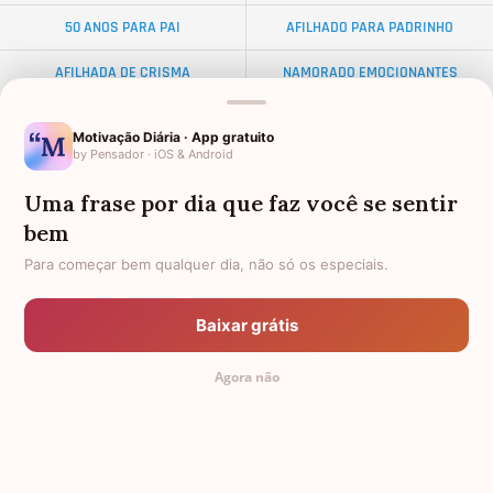
50 ANOS PARA PAI
AFILHADO PARA PADRINHO
AFILHADA DE CRISMA
NAMORADO EMOCIONANTES
ALMA GÊMEA
NETA DISTANTE
Motivação Diária · App gratuito
by Pensador · iOS & Android
EX-SOGRO
BODAS DE DIAMANTE
Uma frase por dia que faz você se sentir
AFILHADO PARA MADRINHA
PALAVRAS
bem
FEMININAS
DISTÂNCIA
Para começar bem qualquer dia, não só os especiais.
34 ANOS
FRASES PARA AMIGA IRMÃ
Baixar grátis
AMIGO OLORIDO
FRASES PARA AMIGA EVANGÉLICA
Agora não
PADRINHO PARA AFILHADO
TOCANTES
TODAS AS CATEGORIAS