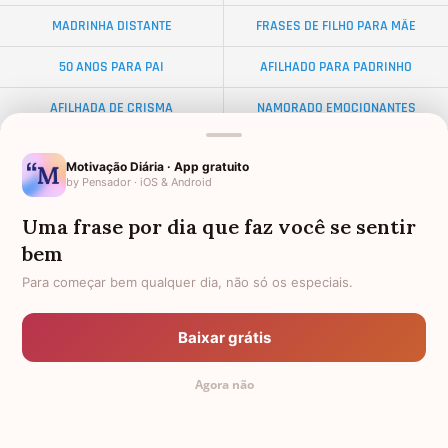
MADRINHA DISTANTE
FRASES DE FILHO PARA MÃE
50 ANOS PARA PAI
AFILHADO PARA PADRINHO
AFILHADA DE CRISMA
NAMORADO EMOCIONANTES
ALMA GÊMEA
NETA DISTANTE
Motivação Diária · App gratuito
by Pensador · iOS & Android
EX-SOGRO
BODAS DE DIAMANTE
Uma frase por dia que faz você se sentir
AFILHADO PARA MADRINHA
PALAVRAS
bem
AMIGO OLORIDO
TEXTO PARA AMIGA
Para começar bem qualquer dia, não só os especiais.
FRASES PARA AMIGA EVANGÉLICA
34 ANOS
Baixar grátis
PADRINHO PARA AFILHADO
DISTÂNCIA
Agora não
FEMININAS
TEXTOS PEQUENOS PARA AMIGA
TODAS AS CATEGORIAS