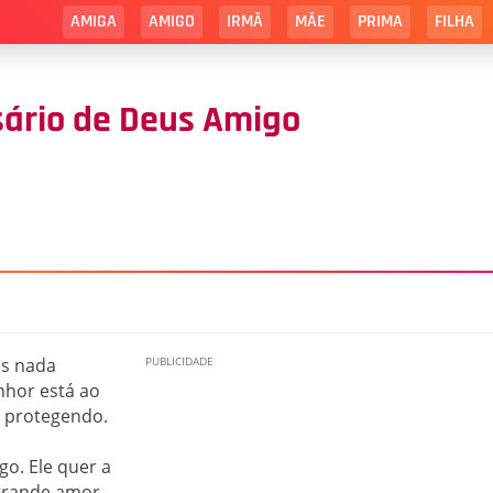
AMIGA
AMIGO
IRMÃ
MÃE
PRIMA
FILHA
ário de Deus Amigo
os nada
nhor está ao
 protegendo.
o. Ele quer a
 grande amor.