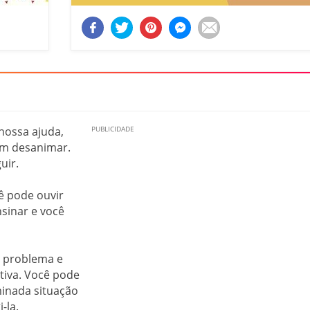
nossa ajuda,
em desanimar.
uir.
ê pode ouvir
sinar e você
 problema e
tiva. Você pode
inada situação
-la.