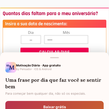
Quantos dias faltam para o meu aniversário?
Insira a sua data de nascimento:
Dia
Mês
Motivação Diária · App gratuito
by Pensador · iOS & Android
Uma frase por dia que faz você se sentir
Mensagens de Aniversário
bem
Para começar bem qualquer dia, não só os especiais.
FALTAM 3 DIAS PARA O MEU
FRASES PARA PADRINHO
ANIVERSÁRIO
Baixar grátis