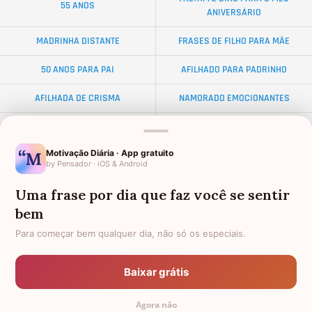
55 ANOS
ANIVERSÁRIO
MADRINHA DISTANTE
FRASES DE FILHO PARA MÃE
50 ANOS PARA PAI
AFILHADO PARA PADRINHO
AFILHADA DE CRISMA
NAMORADO EMOCIONANTES
ALMA GÊMEA
NETA DISTANTE
Motivação Diária · App gratuito
EX-SOGRO
BODAS DE DIAMANTE
by Pensador · iOS & Android
AFILHADO PARA MADRINHA
PALAVRAS
Uma frase por dia que faz você se sentir
bem
DISTÂNCIA
FEMININAS
Para começar bem qualquer dia, não só os especiais.
34 ANOS
FRASES PARA AMIGA IRMÃ
AMIGO OLORIDO
FRASES PARA AMIGA EVANGÉLICA
Baixar grátis
FRASES DE ANIVERSÁRIO PARA
PADRINHO PARA AFILHADO
Agora não
MELHOR AMIGA