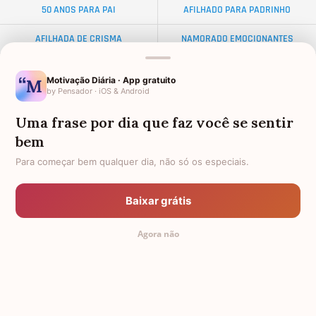
50 ANOS PARA PAI
AFILHADO PARA PADRINHO
AFILHADA DE CRISMA
NAMORADO EMOCIONANTES
ALMA GÊMEA
NETA DISTANTE
Motivação Diária · App gratuito
by Pensador · iOS & Android
EX-SOGRO
BODAS DE DIAMANTE
Uma frase por dia que faz você se sentir
AFILHADO PARA MADRINHA
AMIGO OLORIDO
bem
PALAVRAS
TEXTO PARA AMIGA
Para começar bem qualquer dia, não só os especiais.
FRASES PARA AMIGA EVANGÉLICA
34 ANOS
Baixar grátis
PADRINHO PARA AFILHADO
FEMININAS
Agora não
DISTÂNCIA
ANIVERSÁRIO PARA CELULAR
TODAS AS CATEGORIAS