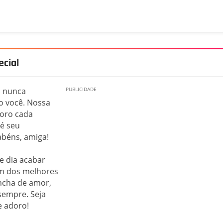
cial
s nunca
o você. Nossa
doro cada
é seu
rabéns, amiga!
e dia acabar
 um dos melhores
encha de amor,
sempre. Seja
e adoro!