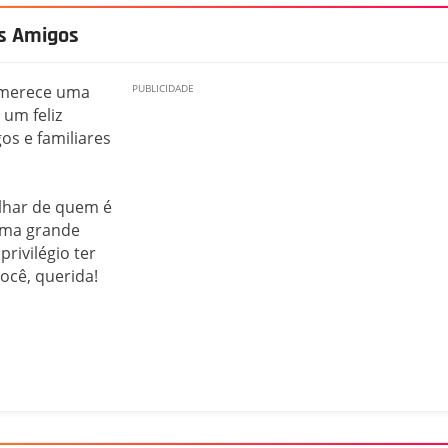
os Amigos
 merece uma
 um feliz
os e familiares
lhar de quem é
uma grande
rivilégio ter
cê, querida!