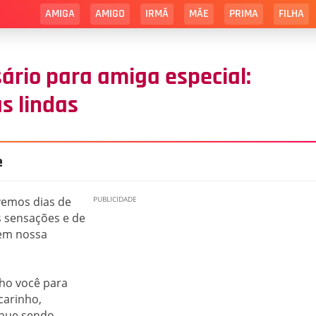
AMIGA
AMIGO
IRMÃ
MÃE
PRIMA
FILHA
ário para amiga especial:
s lindas
e
vemos dias de
s sensações e de
em nossa
ho você para
carinho,
inue sendo