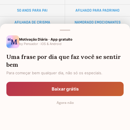
50 ANOS PARA PAI
AFILHADO PARA PADRINHO
AFILHADA DE CRISMA
NAMORADO EMOCIONANTES
ALMA GÊMEA
NETA DISTANTE
Motivação Diária · App gratuito
by Pensador · iOS & Android
EX-SOGRO
BODAS DE DIAMANTE
Uma frase por dia que faz você se sentir
AFILHADO PARA MADRINHA
AMIGO OLORIDO
bem
PALAVRAS
TEXTO PARA AMIGA
Para começar bem qualquer dia, não só os especiais.
FRASES PARA AMIGA EVANGÉLICA
34 ANOS
Baixar grátis
PADRINHO PARA AFILHADO
FEMININAS
Agora não
DISTÂNCIA
ANIVERSÁRIO PARA CELULAR
TODAS AS CATEGORIAS