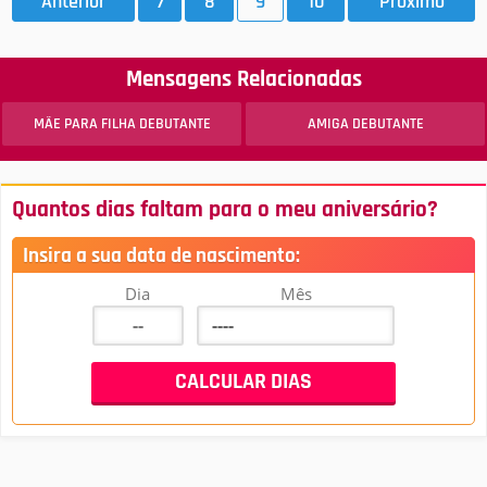
Anterior
7
8
9
10
Próximo
Mensagens Relacionadas
MÃE PARA FILHA DEBUTANTE
AMIGA DEBUTANTE
Quantos dias faltam para o meu aniversário?
Insira a sua data de nascimento:
Dia
Mês