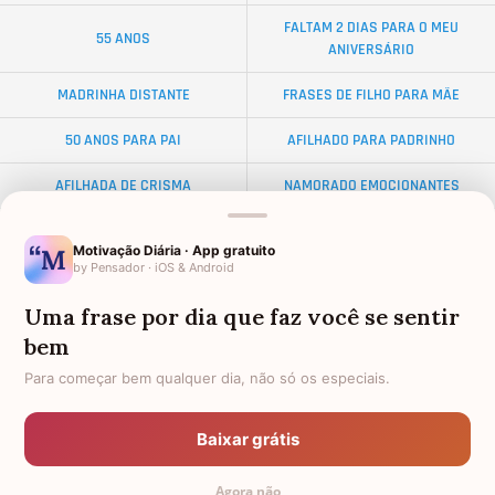
FALTAM 2 DIAS PARA O MEU
55 ANOS
ANIVERSÁRIO
MADRINHA DISTANTE
FRASES DE FILHO PARA MÃE
50 ANOS PARA PAI
AFILHADO PARA PADRINHO
AFILHADA DE CRISMA
NAMORADO EMOCIONANTES
ALMA GÊMEA
NETA DISTANTE
Motivação Diária · App gratuito
by Pensador · iOS & Android
EX-SOGRO
BODAS DE DIAMANTE
Uma frase por dia que faz você se sentir
AFILHADO PARA MADRINHA
PALAVRAS
bem
DISTÂNCIA
AMIGO OLORIDO
Para começar bem qualquer dia, não só os especiais.
FEMININAS
34 ANOS
Baixar grátis
FRASES PARA AMIGA EVANGÉLICA
TEXTO PARA AMIGA
Agora não