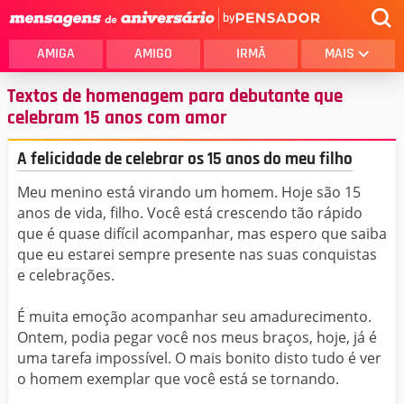
by
AMIGA
AMIGO
IRMÃ
MAIS
Textos de homenagem para debutante que
celebram 15 anos com amor
A felicidade de celebrar os 15 anos do meu filho
Meu menino está virando um homem. Hoje são 15
anos de vida, filho. Você está crescendo tão rápido
que é quase difícil acompanhar, mas espero que saiba
que eu estarei sempre presente nas suas conquistas
e celebrações.
É muita emoção acompanhar seu amadurecimento.
Ontem, podia pegar você nos meus braços, hoje, já é
uma tarefa impossível. O mais bonito disto tudo é ver
o homem exemplar que você está se tornando.