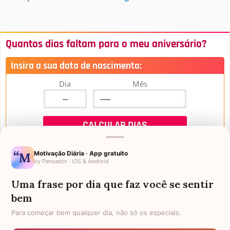
Quantos dias faltam para o meu aniversário?
Insira a sua data de nascimento:
Dia
Mês
Motivação Diária · App gratuito
by Pensador · iOS & Android
Uma frase por dia que faz você se sentir
Mensagens de Aniversário
bem
Para começar bem qualquer dia, não só os especiais.
FALTAM 3 DIAS PARA O MEU
FRASES PARA PADRINHO
ANIVERSÁRIO