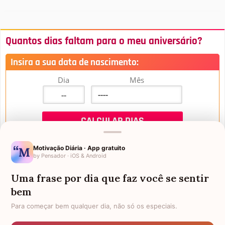
Quantos dias faltam para o meu aniversário?
Insira a sua data de nascimento:
Dia
Mês
Motivação Diária · App gratuito
by Pensador · iOS & Android
Uma frase por dia que faz você se sentir
Mensagens de Aniversário
bem
Para começar bem qualquer dia, não só os especiais.
FALTAM 3 DIAS PARA O MEU
FRASES PARA PADRINHO
ANIVERSÁRIO