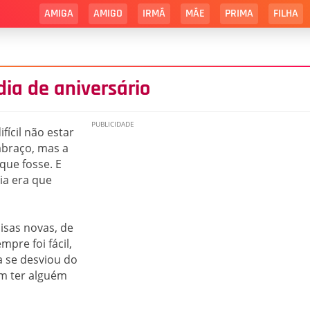
AMIGA
AMIGO
IRMÃ
MÃE
PRIMA
FILHA
 dia de aniversário
fícil não estar
abraço, mas a
ue fosse. E
ia era que
oisas novas, de
mpre foi fácil,
a se desviou do
im ter alguém