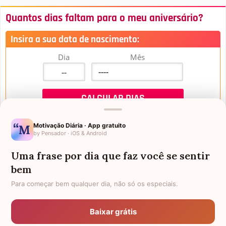
Quantos dias faltam para o meu aniversário?
Insira a sua data de nascimento:
Dia
Mês
Motivação Diária · App gratuito
by Pensador · iOS & Android
Uma frase por dia que faz você se sentir
Mensagens de Aniversário
bem
Para começar bem qualquer dia, não só os especiais.
FALTAM 3 DIAS PARA O MEU
FRASES PARA PADRINHO
ANIVERSÁRIO
Baixar grátis
EX-GENRO
AFILHADOS GÊMEOS