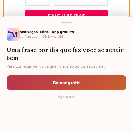
Motivação Diária · App gratuito
by Pensador · iOS & Android
Uma frase por dia que faz você se sentir
Mensagens de Aniversário
bem
Para começar bem qualquer dia, não só os especiais.
FALTAM 3 DIAS PARA O MEU
FRASES PARA PADRINHO
ANIVERSÁRIO
Baixar grátis
EX-GENRO
AFILHADOS GÊMEOS
Agora não
SOGRO PARA NORA
CUNHADO CHATO
TODAS AS CATEGORIAS