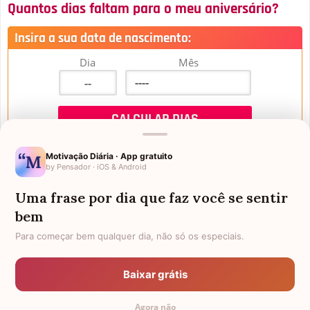
Quantos dias faltam para o meu aniversário?
Insira a sua data de nascimento:
Dia
Mês
Motivação Diária · App gratuito
by Pensador · iOS & Android
Uma frase por dia que faz você se sentir
Mensagens de Aniversário
bem
Para começar bem qualquer dia, não só os especiais.
FALTAM 3 DIAS PARA O MEU
FRASES PARA PADRINHO
ANIVERSÁRIO
Baixar grátis
EX-GENRO
AFILHADOS GÊMEOS
Agora não