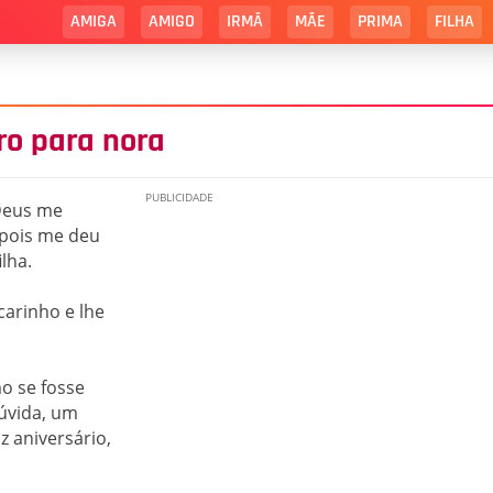
AMIGA
AMIGO
IRMÃ
MÃE
PRIMA
FILHA
gro para nora
 Deus me
pois me deu
lha.
arinho e lhe
o se fosse
dúvida, um
z aniversário,