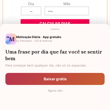
Dia
Mês
Motivação Diária · App gratuito
by Pensador · iOS & Android
Uma frase por dia que faz você se sentir
Mensagens de Aniversário
bem
Para começar bem qualquer dia, não só os especiais.
FALTAM 3 DIAS PARA O MEU
FRASES PARA PADRINHO
ANIVERSÁRIO
Baixar grátis
EX-GENRO
AFILHADOS GÊMEOS
Agora não
SOGRO PARA NORA
CUNHADO CHATO
TODAS AS CATEGORIAS