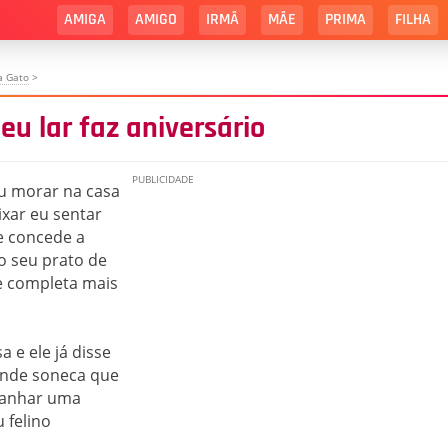
AMIGA
AMIGO
IRMÃ
MÃE
PRIMA
FILHA
a Gato
>
u lar faz aniversário
eu morar na casa
ixar eu sentar
e concede a
o seu prato de
e completa mais
e ele já disse
ande soneca que
 ganhar uma
 felino