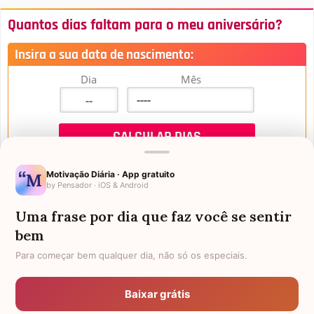
Quantos dias faltam para o meu aniversário?
Insira a sua data de nascimento:
Dia
Mês
Motivação Diária · App gratuito
by Pensador · iOS & Android
Uma frase por dia que faz você se sentir
Mensagens de Aniversário
bem
Para começar bem qualquer dia, não só os especiais.
FALTAM 3 DIAS PARA O MEU
FRASES PARA PADRINHO
ANIVERSÁRIO
Baixar grátis
EX-GENRO
AFILHADOS GÊMEOS