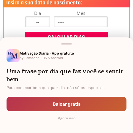
Insira a sua data de nascimento:
Dia
Mês
Motivação Diária · App gratuito
by Pensador · iOS & Android
Uma frase por dia que faz você se sentir
Mensagens de Aniversário
bem
Para começar bem qualquer dia, não só os especiais.
FALTAM 3 DIAS PARA O MEU
FRASES PARA PADRINHO
ANIVERSÁRIO
Baixar grátis
EX-GENRO
AFILHADOS GÊMEOS
Agora não
SOGRO PARA NORA
CUNHADO CHATO