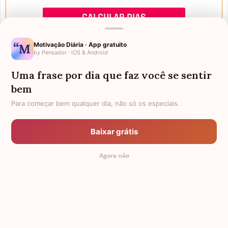
Motivação Diária · App gratuito
by Pensador · iOS & Android
Uma frase por dia que faz você se sentir
Mensagens de Aniversário
bem
Para começar bem qualquer dia, não só os especiais.
FALTAM 3 DIAS PARA O MEU
FRASES PARA PADRINHO
ANIVERSÁRIO
Baixar grátis
EX-GENRO
AFILHADOS GÊMEOS
Agora não
SOGRO PARA NORA
FRASES PARA IRMÃ MAIS VELHA
TODAS AS CATEGORIAS