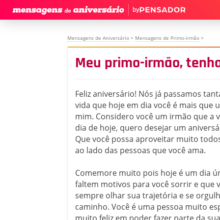
by
Mensagens de Aniversário
>
Mensagens de Primo-irmão
>
Meu primo-irmão, tenha
Feliz aniversário! Nós já passamos tant
vida que hoje em dia você é mais que
mim. Considero você um irmão que a v
dia de hoje, quero desejar um aniversár
Que você possa aproveitar muito tod
ao lado das pessoas que você ama.
Comemore muito pois hoje é um dia ú
faltem motivos para você sorrir e que 
sempre olhar sua trajetória e se orgul
caminho. Você é uma pessoa muito espe
muito feliz em poder fazer parte da sua