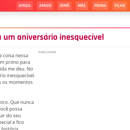
AMIGA
AMIGO
IRMÃ
MÃE
PRIMA
FILHA
 um aniversário inesquecível
a coisa nessa
 um primo para
ida me deu. No
io inesquecível.
os os momentos
nico. Que nunca
você possa
har do seu
cial e fico
 história.