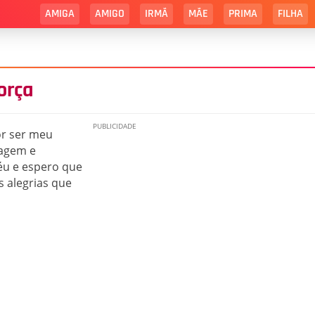
AMIGA
AMIGO
IRMÃ
MÃE
PRIMA
FILHA
orça
or ser meu
ragem e
éu e espero que
s alegrias que