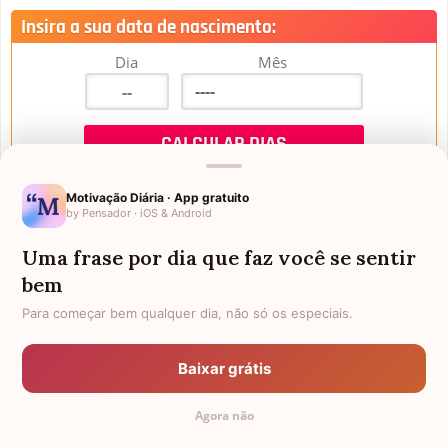
Insira a sua data de nascimento:
Dia
Mês
Motivação Diária · App gratuito
by Pensador · iOS & Android
Uma frase por dia que faz você se sentir
Mensagens de Aniversário
bem
Para começar bem qualquer dia, não só os especiais.
FALTAM 3 DIAS PARA O MEU
FRASES PARA PADRINHO
ANIVERSÁRIO
Baixar grátis
EX-GENRO
AFILHADOS GÊMEOS
Agora não
SOGRO PARA NORA
CUNHADO CHATO