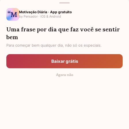
Motivação Diária · App gratuito
by Pensador · iOS & Android
Uma frase por dia que faz você se sentir
Mensagens de Aniversário
bem
Para começar bem qualquer dia, não só os especiais.
FALTAM 3 DIAS PARA O MEU
FRASES PARA PADRINHO
ANIVERSÁRIO
Baixar grátis
EX-GENRO
AFILHADOS GÊMEOS
Agora não
SOGRO PARA NORA
CUNHADO CHATO
TODAS AS CATEGORIAS
© 2011-2026 Mensagem Aniversário